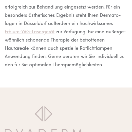
erfolg­reich zur Behandlung einge­setzt werden. Für ein
besonders ästhe­ti­sches Ergebnis steht Ihren Derma­to­
logen in Düsseldorf außerdem ein hochwirk­sames
Erbium-YAG-Laser­gerät
zur Verfügung. Für eine außer­ge­
wöhnlich schonende Therapie der betrof­fenen
Hautareale können auch spezielle Rotlicht­lampen
Anwendung finden. Gerne beraten wir Sie indivi­duell zu
den für Sie optimalen Thera­pie­mög­lich­keiten.