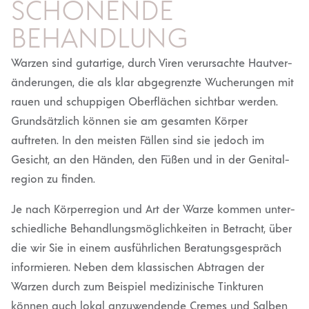
SCHONENDE
BEHANDLUNG
Warzen sind gutartige, durch Viren verur­sachte Hautver­
än­de­rungen, die als klar abgegrenzte Wuche­rungen mit
rauen und schup­pigen Oberflächen sichtbar werden.
Grund­sätzlich können sie am gesamten Körper
auftreten. In den meisten Fällen sind sie jedoch im
Gesicht, an den Händen, den Füßen und in der Genital­
region zu finden.
Je nach Körper­region und Art der Warze kommen unter­
schied­liche Behand­lungs­mög­lich­keiten in Betracht, über
die wir Sie in einem ausführ­lichen Beratungs­ge­spräch
infor­mieren. Neben dem klassi­schen Abtragen der
Warzen durch zum Beispiel medizi­nische Tinkturen
können auch lokal anzuwen­dende Cremes und Salben