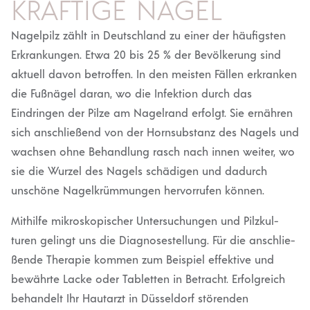
KRÄFTIGE NÄGEL
Nagelpilz zählt in Deutschland zu einer der häufigsten
Erkran­kungen. Etwa 20 bis 25 % der Bevöl­kerung sind
aktuell davon betroffen. In den meisten Fällen erkranken
die Fußnägel daran, wo die Infektion durch das
Eindringen der Pilze am Nagelrand erfolgt. Sie ernähren
sich anschließend von der Hornsub­stanz des Nagels und
wachsen ohne Behandlung rasch nach innen weiter, wo
sie die Wurzel des Nagels schädigen und dadurch
unschöne Nagel­krüm­mungen hervor­rufen können.
Mithilfe mikro­sko­pi­scher Unter­suchungen und Pilzkul­
turen gelingt uns die Diagno­se­stellung. Für die anschlie­
ßende Therapie kommen zum Beispiel effektive und
bewährte Lacke oder Tabletten in Betracht. Erfolg­reich
behandelt Ihr Hautarzt in Düsseldorf störenden