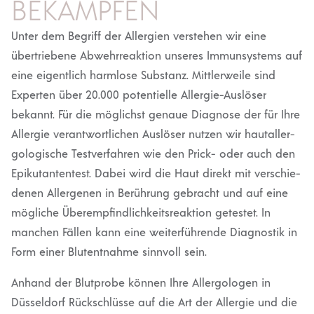
BEKÄMPFEN
Unter dem Begriff der Allergien verstehen wir eine
übertriebene Abwehr­re­aktion unseres Immun­systems auf
eine eigentlich harmlose Substanz. Mittler­weile sind
Experten über 20.000 poten­tielle Allergie-Auslöser
bekannt. Für die möglichst genaue Diagnose der für Ihre
Allergie verant­wort­lichen Auslöser nutzen wir hautall­er­
go­lo­gische Testver­fahren wie den Prick- oder auch den
Epiku­tan­tentest. Dabei wird die Haut direkt mit verschie­
denen Aller­genen in Berührung gebracht und auf eine
mögliche Überemp­find­lich­keits­re­aktion getestet. In
manchen Fällen kann eine weiter­füh­rende Diagnostik in
Form einer Blutent­nahme sinnvoll sein.
Anhand der Blutprobe können Ihre Aller­go­logen in
Düsseldorf Rückschlüsse auf die Art der Allergie und die